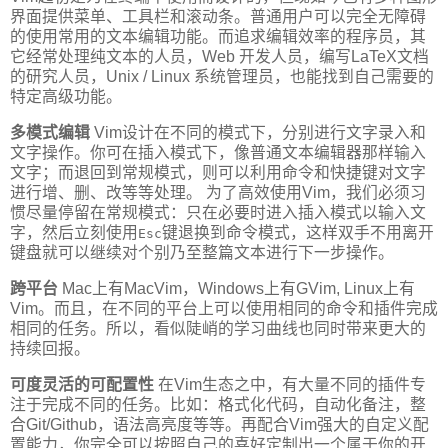
界面提供菜单、工具栏和滚动条。普通用户可以完全无障碍
的使用常用的文本编辑功能。而追求编辑效率的程序员，其
它经常处理纯文本的人员，Web 开发人员，编写LaTeX文档
的研究人员，Unix / Linux 系统管理员，也能找到自己需要的
特定高级功能。
多模式编辑
Vim设计在不同的模式下，分别进行文字录入和
文字操作。你可在插入模式下，像普通文本编辑器那样输入
文字；而退回到常规模式，则可以利用命令和快捷键对文字
进行增、删、改等等处理。 为了高效使用Vim，我们必须习
惯尽量停留在常规模式：只在必要时进入插入模式以输入文
字，然后立刻使用
键退换到命令模式，这样双手不用离开
Esc
键盘就可以继续对个别乃至整篇文本进行下一步操作。
跨平台
Mac上有MacVim，Windows上有GVim, Linux上有
Vim。而且，在不同的平台上可以使用相同的命令和插件完成
相同的任务。所以，看似陡峭的学习曲线也同时带来更大的
持续回报。
可度灵活的可配置性
在Vim生态之中，有大量不同的插件专
注于完成不同的任务。比如：格式化代码，自动化备注，整
合Git/Github，语法高亮度等等。再配合Vim强大的自定义配
置能力，你完全可以按照自己的喜好定制出一个属于你的开