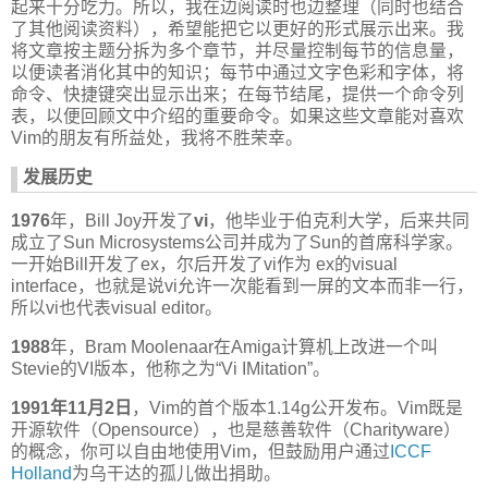
起来十分吃力。所以，我在边阅读时也边整理（同时也结合
了其他阅读资料），希望能把它以更好的形式展示出来。我
将文章按主题分拆为多个章节，并尽量控制每节的信息量，
以便读者消化其中的知识；每节中通过文字色彩和字体，将
命令、快捷键突出显示出来；在每节结尾，提供一个命令列
表，以便回顾文中介绍的重要命令。如果这些文章能对喜欢
Vim的朋友有所益处，我将不胜荣幸。
发展历史
1976
年，Bill Joy开发了
vi
，他毕业于伯克利大学，后来共同
成立了Sun Microsystems公司并成为了Sun的首席科学家。
一开始Bill开发了ex，尔后开发了vi作为 ex的visual
interface，也就是说vi允许一次能看到一屏的文本而非一行，
所以vi也代表visual editor。
1988
年，Bram Moolenaar在Amiga计算机上改进一个叫
Stevie的VI版本，他称之为“Vi IMitation”。
1991年11月2日
，Vim的首个版本1.14g公开发布。Vim既是
开源软件（Opensource），也是慈善软件（Charityware）
的概念，你可以自由地使用Vim，但鼓励用户通过
ICCF
Holland
为乌干达的孤儿做出捐助。